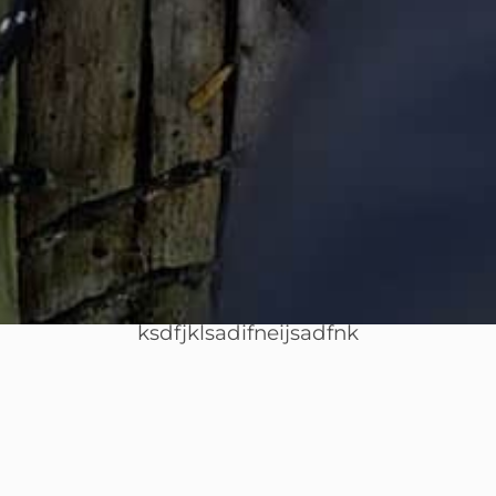
ksdfjklsadifneijsadfnk