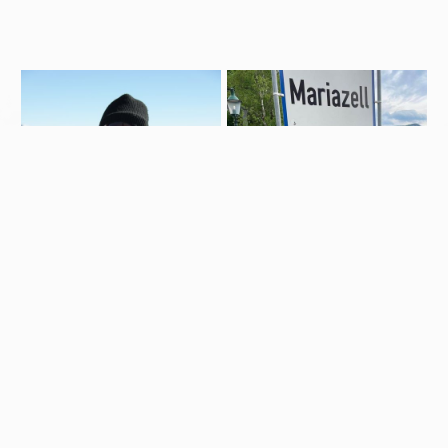
-
12.10.22
20.10.22
(OFF) TEST
ADVENTURE