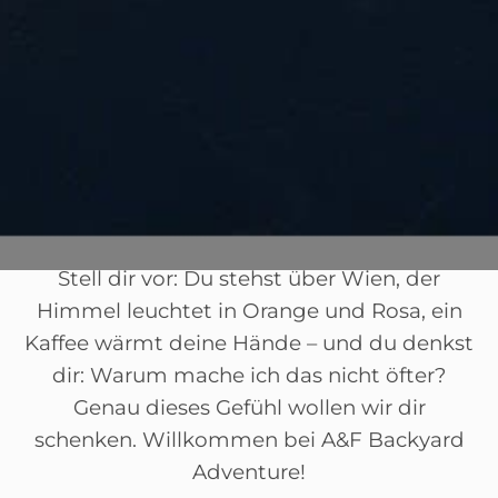
Stell dir vor: Du stehst über Wien, der
Himmel leuchtet in Orange und Rosa, ein
Kaffee wärmt deine Hände – und du denkst
dir: Warum mache ich das nicht öfter?
Genau dieses Gefühl wollen wir dir
schenken. Willkommen bei A&F Backyard
Adventure!